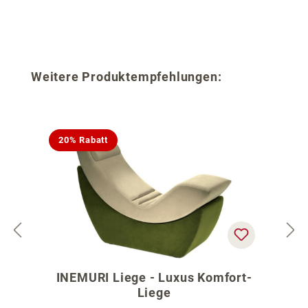
Produktgalerie überspringen
Weitere Produktempfehlungen:
20% Rabatt
INEMURI Liege - Luxus Komfort-
Liege