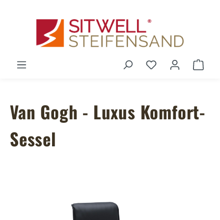
Zum Hauptinhalt springen
Du hast 0 Produ
Ware
Van Gogh - Luxus Komfort-
Sessel
Bildergalerie überspringen