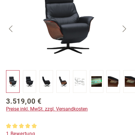
3.519,00 €
Regulärer Preis:
Preise inkl. MwSt. zzgl. Versandkosten
Durchschnittliche Bewertung von 5 von 5 Sternen
1 Bewertung