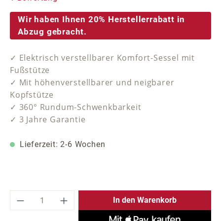
Wir haben Ihnen 20% Herstellerrabatt in
Abzug gebracht.
✓ Elektrisch verstellbarer Komfort-Sessel mit
Fußstütze
✓ Mit höhenverstellbarer und neigbarer
Kopfstütze
✓ 360° Rundum-Schwenkbarkeit
✓ 3 Jahre Garantie
Lieferzeit: 2-6 Wochen
Produkt Anzahl: Gib den gewünschten Wer
In den Warenkorb