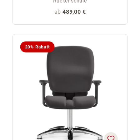
Rückenschale
Regulärer Preis:
ab
489,00 €
20% Rabatt