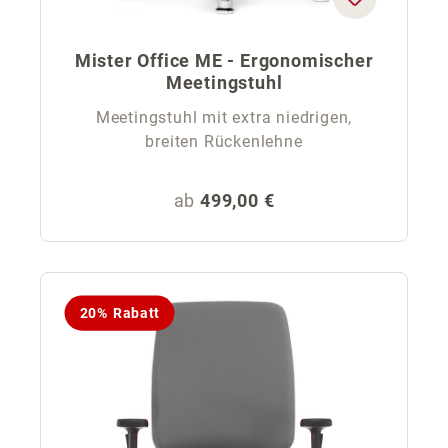
Mister Office ME - Ergonomischer
Meetingstuhl
Meetingstuhl mit extra niedrigen,
breiten Rückenlehne
Regulärer Preis:
ab
499,00 €
20% Rabatt