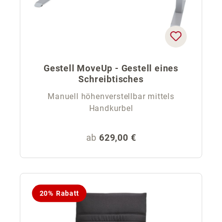
Gestell MoveUp - Gestell eines
Schreibtisches
Manuell höhenverstellbar mittels
Handkurbel
Regulärer Preis:
ab
629,00 €
20% Rabatt