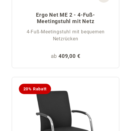
Ergo Net ME 2 - 4-Fuß-
Meetingstuhl mit Netz
4-Fuß-Meetingstuhl mit bequemen
Netzrücken
Regulärer Preis:
ab
409,00 €
20% Rabatt