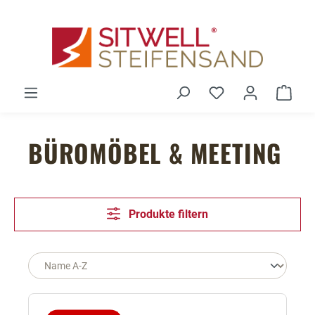
Zum Hauptinhalt springen
Du hast 0 Produ
Ware
BÜROMÖBEL & MEETING
Produkte filtern