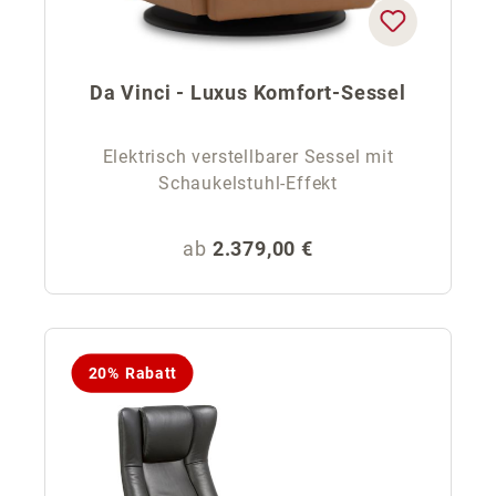
Da Vinci - Luxus Komfort-Sessel
Elektrisch verstellbarer Sessel mit
Schaukelstuhl-Effekt
Regulärer Preis:
ab
2.379,00 €
20% Rabatt