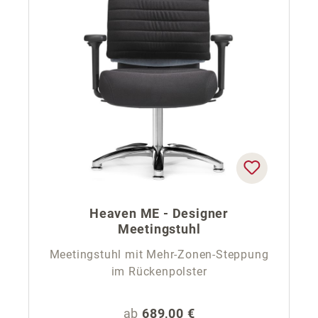
Heaven ME - Designer
Meetingstuhl
Meetingstuhl mit Mehr-Zonen-Steppung
im Rückenpolster
Regulärer Preis:
ab
689,00 €