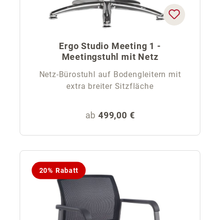
Ergo Studio Meeting 1 -
Meetingstuhl mit Netz
Netz-Bürostuhl auf Bodengleitern mit
extra breiter Sitzfläche
Regulärer Preis:
ab
499,00 €
20% Rabatt