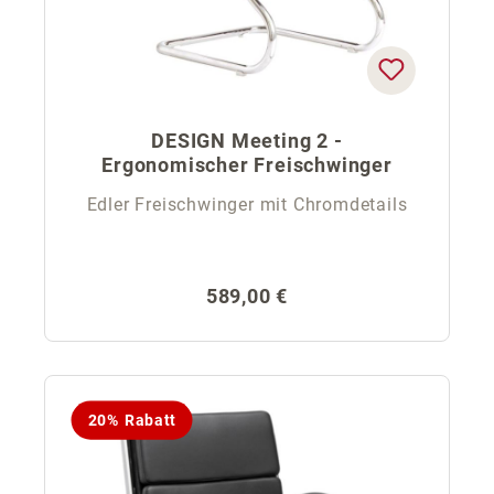
DESIGN Meeting 2 -
Ergonomischer Freischwinger
Edler Freischwinger mit Chromdetails
Regulärer Preis:
589,00 €
20% Rabatt