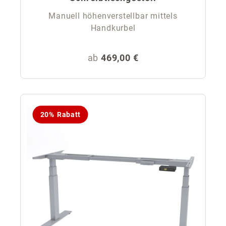
Manuell höhenverstellbar mittels
Handkurbel
Regulärer Preis:
ab
469,00 €
20% Rabatt